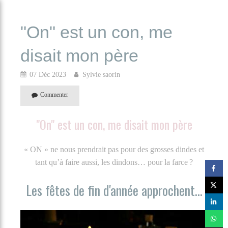
"On" est un con, me
disait mon père
07 Déc 2023
Sylvie saorin
Commenter
"On" est un con, me disait mon père
« ON » ne nous prendrait pas pour des grosses dindes et
tant qu’à faire aussi, les dindons… pour la farce ?
Les fêtes de fin d'année approchent...